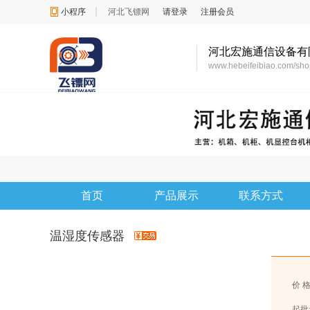
小程序
河北飞镖网
请登录
注册会员
河北宏施通信设备有
www.hebeifeibiao.com/s
首页
产品展示
联系方式
温湿度传感器
价 
起批