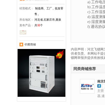
a)
工作电
b)
工作温
经营模式：
制造商、工厂 , 批发零
c)
工作湿
售 ,
d)
温度测
所在地区：
河北省,石家庄市,鹿泉
e)
湿度测
发布产品：
共
32
个
f)
通讯协
内容声明：河北飞镖网
供者负责。本网站不提
镖网举报并提供有效线
同类商铺推荐
南京
司
主营
器,