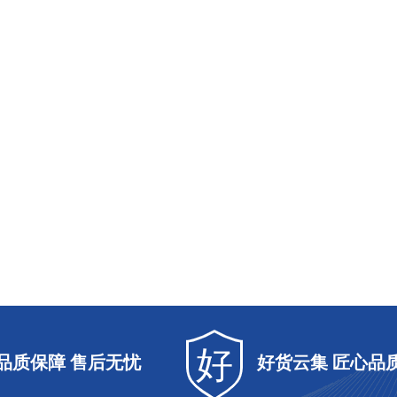
好
品质保障 售后无忧
好货云集 匠心品