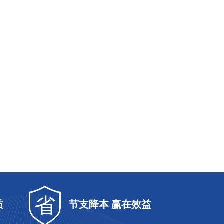
省
质
节支降本 赢在效益