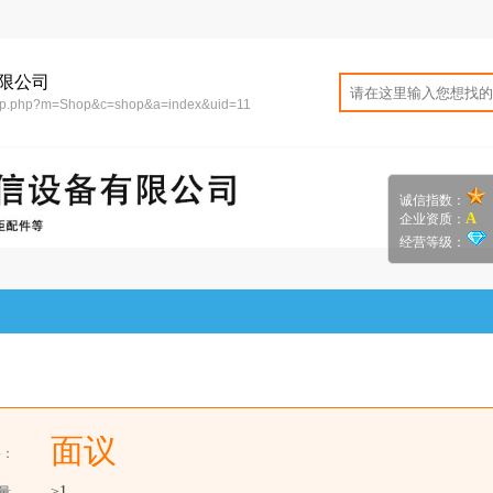
限公司
hop.php?m=Shop&c=shop&a=index&uid=11
诚信指数：
A
企业资质：
经营等级：
面议
格：
≥
1
量