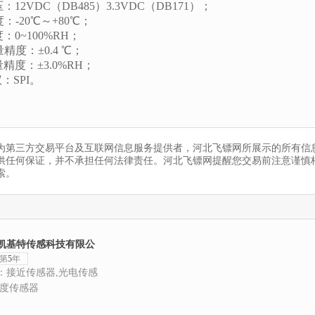
压：
12VDC（DB485）3.3VDC（DB171）；
度：
-20℃～+80℃；
度：
0~100%RH；
量精度：
±0.4 ℃；
量精度：
±3.0%RH；
议：
SPI。
为第三方交易平台及互联网信息服务提供者，河北飞镖网所展示的所有信
供任何保证，并不承担任何法律责任。河北飞镖网提醒您交易前注意谨慎
索。
凯基特传感科技有限公
第
5
年
：接近传感器,光电传感
速度传感器