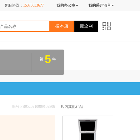
客服热线：
15373833677
我的办公室
我的采购清单
搜本店
搜全网
5
第
年
编号:FB9520210909102806
店内其他产品