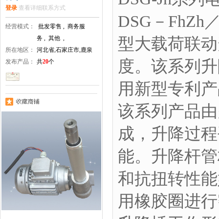
登录
查看详细联系方式
DSG－Fh
经营模式：
批发零售 , 商务服
务 , 其他 ,
型大载荷联动
所在地区：
河北省,石家庄市,鹿泉
度。该系列升
发布产品：
共
20
个
用新型专利产
该系列产品由
成，升降过程
能。升降杆管
和抗扭转性能
用橡胶圈进行